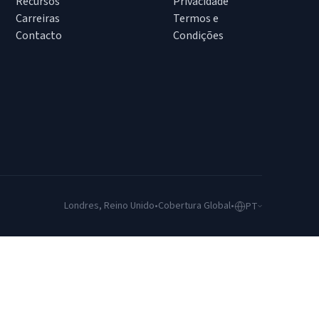
Recursos
Privacidade
Carreiras
Termos e
Contacto
Condições
Londres, Reino Unido
•
Cobertura Global
•
PT