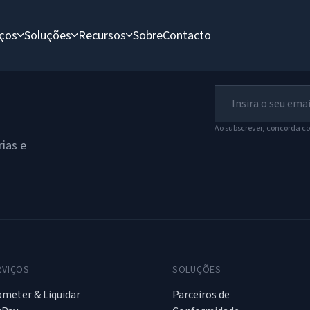
iços
Soluções
Recursos
Sobre
Contacto
Ao subscrever, concorda c
ias e
RVIÇOS
SOLUÇÕES
meter & Liquidar
Parceiros de