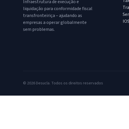
Ta
Infraestrutura de execução e
Tr
liquidação para conformidade fiscal
Ser
transfronteiriça – ajudando as
IO
empresas a operar globalmente
sem problemas.
© 2026 Desucla. Todos os direitos reservados