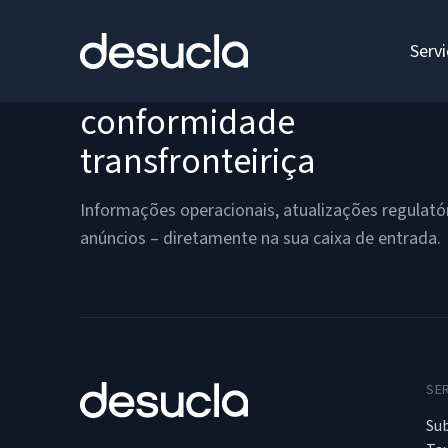
o
conteúdo
Serv
Mantenha-se à frente da
conformidade
transfronteiriça
Informações operacionais, atualizações regulatór
anúncios – diretamente na sua caixa de entrada.
SE
Sub