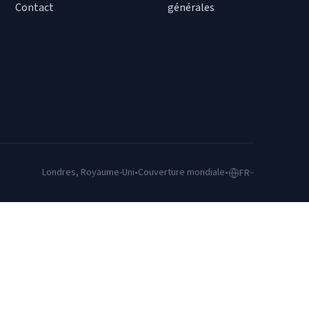
Contact
générales
Londres, Royaume-Uni
•
Couverture mondiale
•
FR