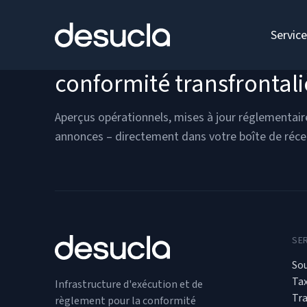
contenu
Servic
Restez en avance sur la
conformité transfrontali
Aperçus opérationnels, mises à jour réglementair
annonces – directement dans votre boîte de réce
SE
So
Ta
Infrastructure d'exécution et de
Tr
règlement pour la conformité