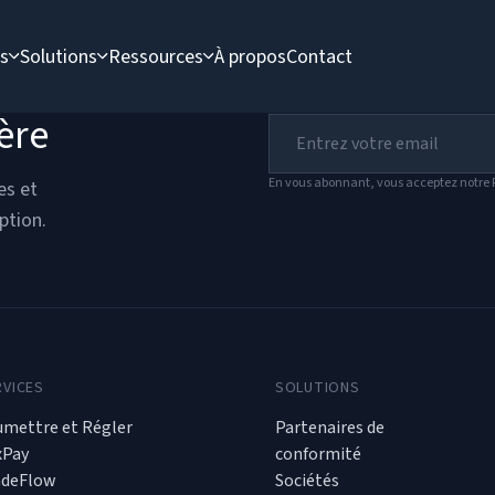
es
Solutions
Ressources
À propos
Contact
ère
En vous abonnant, vous acceptez notre P
es et
ption.
RVICES
SOLUTIONS
umettre et Régler
Partenaires de
xPay
conformité
adeFlow
Sociétés