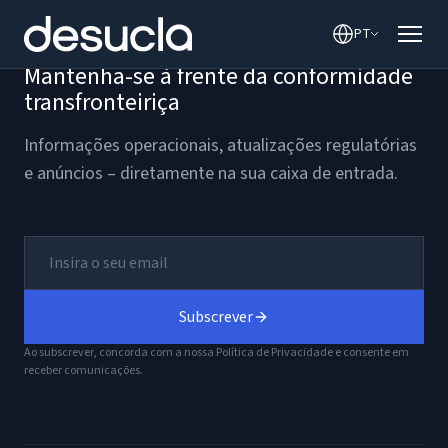
o
PT
conteúdo
Mantenha-se à frente da conformidade
transfronteiriça
Informações operacionais, atualizações regulatórias
e anúncios – diretamente na sua caixa de entrada.
Subscrever
Ao subscrever, concorda com a nossa Política de Privacidade e consente em
receber comunicações.