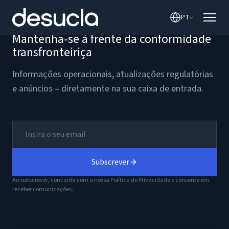
o
PT
conteúdo
Mantenha-se à frente da conformidade
transfronteiriça
Informações operacionais, atualizações regulatórias
e anúncios – diretamente na sua caixa de entrada.
Subscrever
Ao subscrever, concorda com a nossa Política de Privacidade e consente em
receber comunicações.