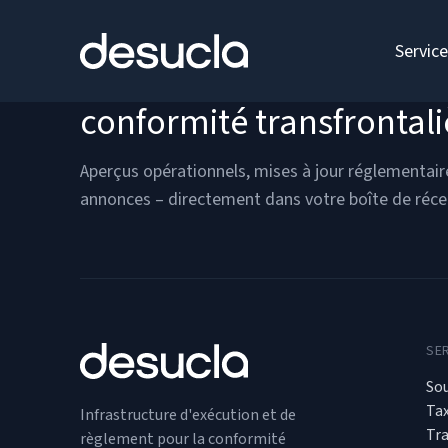
contenu
Servic
Restez en avance sur la
conformité transfrontali
Aperçus opérationnels, mises à jour réglementair
annonces – directement dans votre boîte de réce
SE
So
Ta
Infrastructure d'exécution et de
Tr
règlement pour la conformité