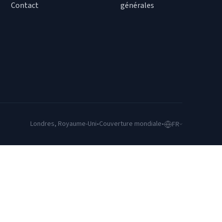
Contact
générales
Londres, Royaume-Uni
•
Couverture mondiale
•
FR