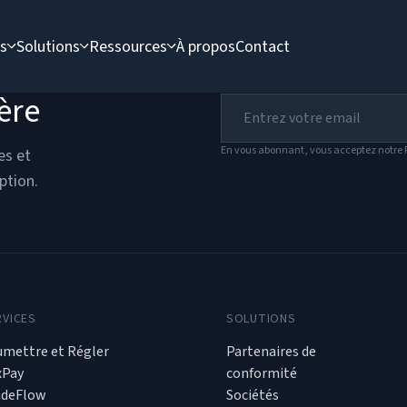
es
Solutions
Ressources
À propos
Contact
ère
En vous abonnant, vous acceptez notre P
es et
ption.
RVICES
SOLUTIONS
umettre et Régler
Partenaires de
xPay
conformité
adeFlow
Sociétés