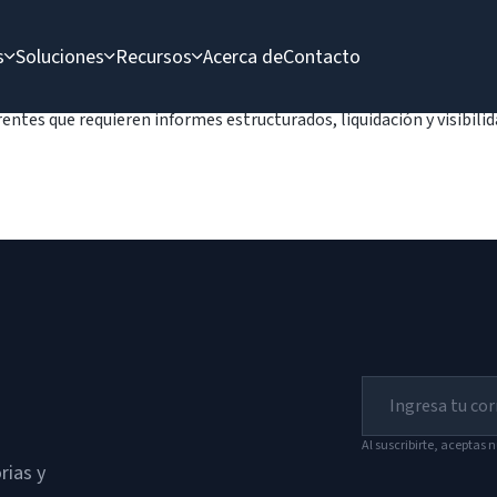
s
Soluciones
Recursos
Acerca de
Contacto
ntes que requieren informes estructurados, liquidación y visibilid
Al suscribirte, aceptas 
rias y